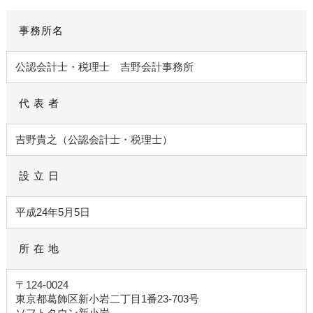
事務所名
公認会計士・税理士 吉野会計事務所
代 表 者
吉野貴之（公認会計士・税理士）
設 立 日
平成24年5月5日
所 在 地
〒124-0024
東京都葛飾区新小岩二丁目1番23-703号
ソフトタウン新小岩